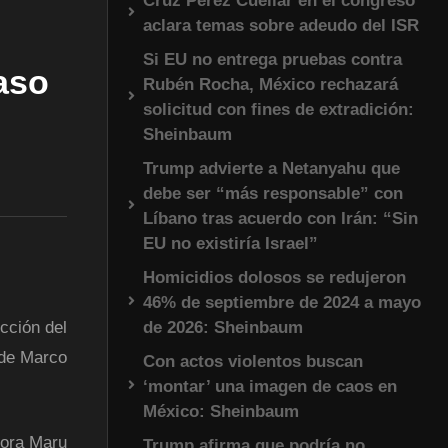
Cruz Pérez Cuéllar en el congreso
aclara temas sobre adeudo del ISR
Si EU no entrega pruebas contra
aso
Rubén Rocha, México rechazará
solicitud con fines de extradición:
Sheinbaum
Trump advierte a Netanyahu que
debe ser “más responsable” con
Líbano tras acuerdo con Irán: “Sin
EU no existiría Israel”
Homicidios dolosos se redujeron
46% de septiembre de 2024 a mayo
de 2026: Sheinbaum
cción del
lde Marco
Con actos violentos buscan
‘montar’ una imagen de caos en
México: Sheinbaum
dora Maru
Trump afirma que podría no