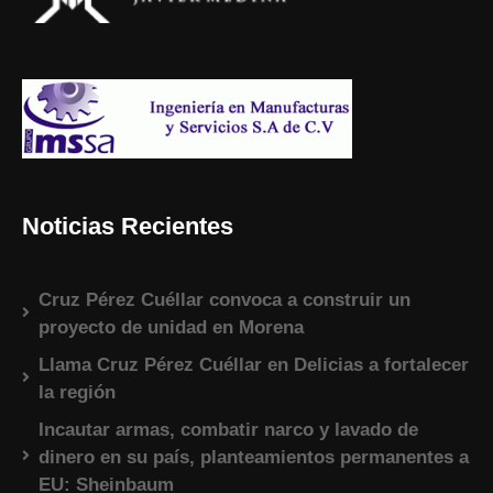
Noticias Recientes
Cruz Pérez Cuéllar convoca a construir un
proyecto de unidad en Morena
Llama Cruz Pérez Cuéllar en Delicias a fortalecer
la región
Incautar armas, combatir narco y lavado de
dinero en su país, planteamientos permanentes a
EU: Sheinbaum