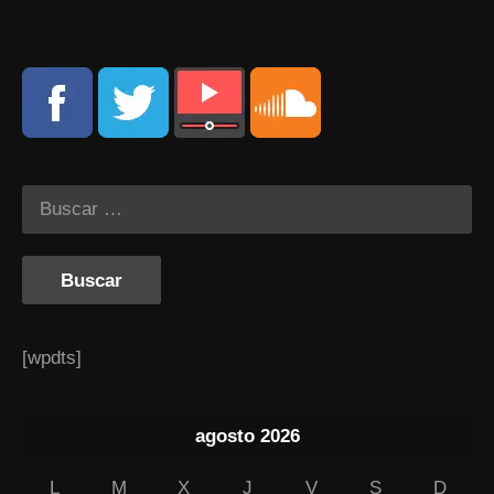
[wpdts]
agosto 2026
L
M
X
J
V
S
D