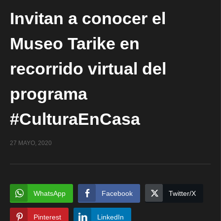
Invitan a conocer el
Museo Tarike en
recorrido virtual del
programa
#CulturaEnCasa
27 MAYO, 2020
WhatsApp
Facebook
Twitter/X
Pinterest
LinkedIn