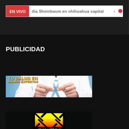
Claudia Sheinbaum en chihuahua capital
#EnVivo | DÍA
EN VIVO
PUBLICIDAD