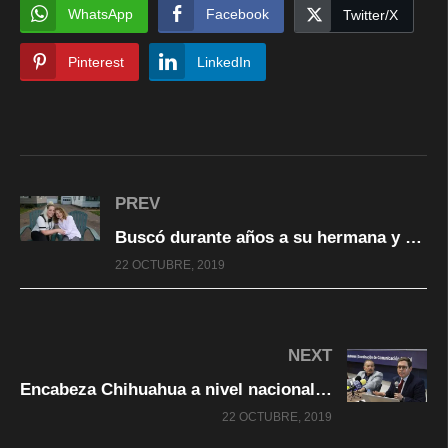
WhatsApp
Facebook
Twitter/X
Pinterest
LinkedIn
PREV
Buscó durante años a su hermana y se enteró que era su vecina
22 OCTUBRE, 2019
NEXT
Encabeza Chihuahua a nivel nacional disminución en embarazo adolescente
22 OCTUBRE, 2019