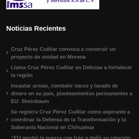
Noticias Recientes
Cruz Pérez Cuéllar convoca a construir un
proyecto de unidad en Morena
Llama Cruz Pérez Cuéllar en Delicias a fortalecer
la región
Incautar armas, combatir narco y lavado de
dinero en su país, planteamientos permanentes a
EU: Sheinbaum
Se registra Cruz Pérez Cuéllar como aspirante a
coordinar la Defensa de la Transformación y la
Soberanía Nacional en Chihuahua
“EU perdió la guerra con Irán y dañó su relación