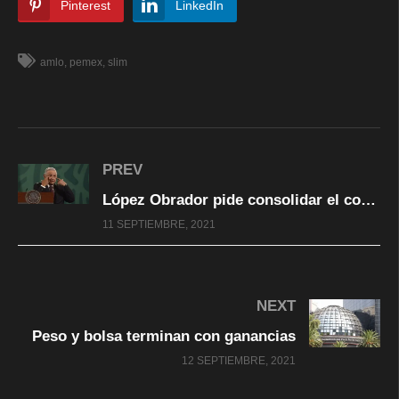
Pinterest
LinkedIn
amlo
pemex
slim
PREV
López Obrador pide consolidar el comercio en América ante crecimiento de Asia
11 SEPTIEMBRE, 2021
NEXT
Peso y bolsa terminan con ganancias
12 SEPTIEMBRE, 2021