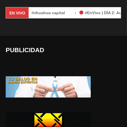
um en chihuahua capital
#EnVivo | DÍA 2: Audiencia en 
EN VIVO
PUBLICIDAD