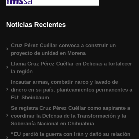
Noticias Recientes
Cruz Pérez Cuéllar convoca a construir un
proyecto de unidad en Morena
Llama Cruz Pérez Cuéllar en Delicias a fortalecer
la región
Incautar armas, combatir narco y lavado de
dinero en su país, planteamientos permanentes a
EU: Sheinbaum
Se registra Cruz Pérez Cuéllar como aspirante a
coordinar la Defensa de la Transformación y la
Soberanía Nacional en Chihuahua
“EU perdió la guerra con Irán y dañó su relación