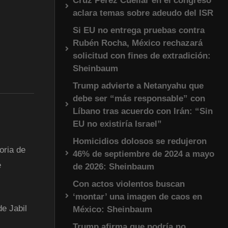
Cruz Pérez Cuéllar en el congreso
aclara temas sobre adeudo del ISR
Si EU no entrega pruebas contra
Rubén Rocha, México rechazará
solicitud con fines de extradición:
Sheinbaum
Trump advierte a Netanyahu que
debe ser “más responsable” con
Líbano tras acuerdo con Irán: “Sin
EU no existiría Israel”
Homicidios dolosos se redujeron
oria de
46% de septiembre de 2024 a mayo
e
de 2026: Sheinbaum
Con actos violentos buscan
‘montar’ una imagen de caos en
e Jabil
México: Sheinbaum
Trump afirma que podría no