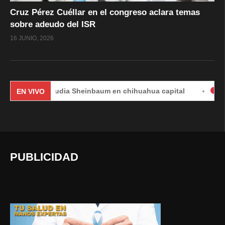
Cruz Pérez Cuéllar en el congreso aclara temas
sobre adeudo del ISR
16 JUNIO, 2026
Claudia Sheinbaum en chihuahua capital
#EnVivo | D
EN VIVO
PUBLICIDAD