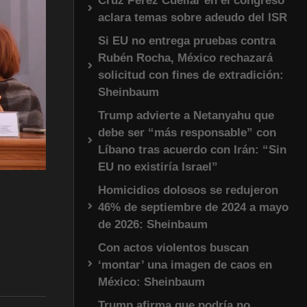
Cruz Pérez Cuéllar en el congreso
aclara temas sobre adeudo del ISR
Si EU no entrega pruebas contra
Rubén Rocha, México rechazará
solicitud con fines de extradición:
Sheinbaum
Trump advierte a Netanyahu que
debe ser “más responsable” con
Líbano tras acuerdo con Irán: “Sin
EU no existiría Israel”
Homicidios dolosos se redujeron
46% de septiembre de 2024 a mayo
de 2026: Sheinbaum
Con actos violentos buscan
‘montar’ una imagen de caos en
México: Sheinbaum
Trump afirma que podría no