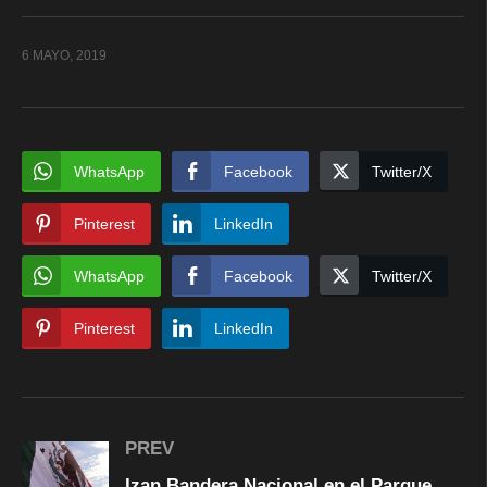
6 MAYO, 2019
WhatsApp
Facebook
Twitter/X
Pinterest
LinkedIn
WhatsApp
Facebook
Twitter/X
Pinterest
LinkedIn
PREV
Izan Bandera Nacional en el Parque Metropolitano El Palomar