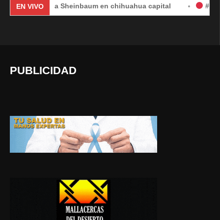
Claudia Sheinbaum en chihuahua capital
#EnVivo | DÍA 
EN VIVO
PUBLICIDAD