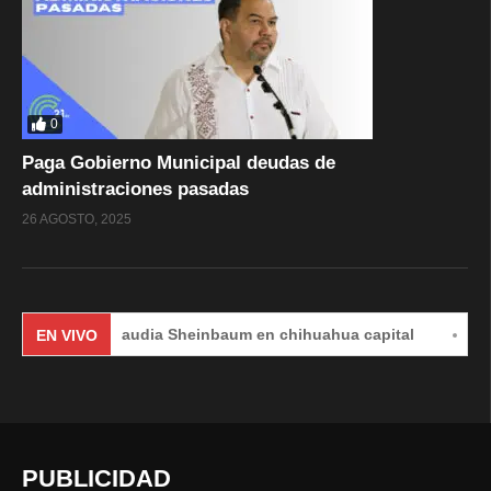
0
Paga Gobierno Municipal deudas de
administraciones pasadas
26 AGOSTO, 2025
Claudia Sheinbaum en chihuahua capital
#EnVivo
EN VIVO
PUBLICIDAD