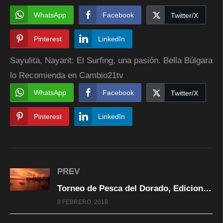
WhatsApp
Facebook
Twitter/X
Pinterest
LinkedIn
Sayulita, Nayarit: El Surfing, una pasión. Bella Búlgara
lo Recomienda en Cambio21tv
WhatsApp
Facebook
Twitter/X
Pinterest
LinkedIn
PREV
Torneo de Pesca del Dorado, Edicion 17ava. 2018, Barra de Navidad
8 FEBRERO, 2018