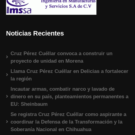
Noticias Recientes
Cruz Pérez Cuéllar convoca a construir un
proyecto de unidad en Morena
Llama Cruz Pérez Cuéllar en Delicias a fortalecer
la región
Incautar armas, combatir narco y lavado de
dinero en su país, planteamientos permanentes a
EU: Sheinbaum
Se registra Cruz Pérez Cuéllar como aspirante a
coordinar la Defensa de la Transformación y la
Soberanía Nacional en Chihuahua