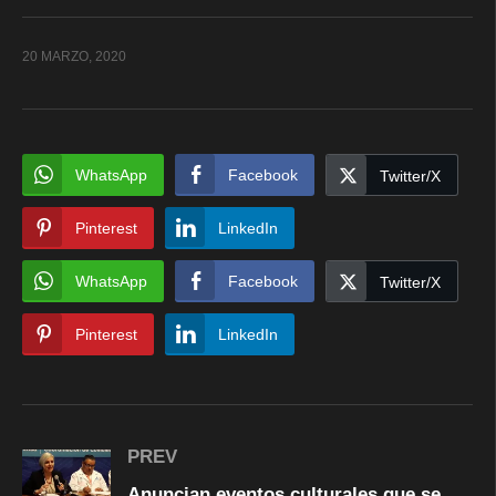
20 MARZO, 2020
WhatsApp
Facebook
Twitter/X
Pinterest
LinkedIn
WhatsApp
Facebook
Twitter/X
Pinterest
LinkedIn
PREV
Anuncian eventos culturales que se posponen por coronavirus en Chihuahua