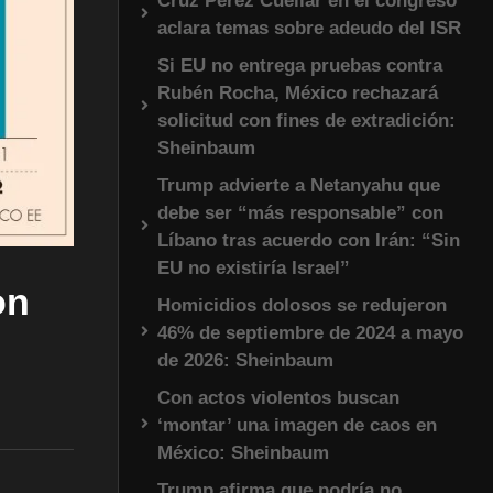
Cruz Pérez Cuéllar en el congreso
aclara temas sobre adeudo del ISR
Si EU no entrega pruebas contra
Rubén Rocha, México rechazará
solicitud con fines de extradición:
Sheinbaum
Trump advierte a Netanyahu que
debe ser “más responsable” con
Líbano tras acuerdo con Irán: “Sin
EU no existiría Israel”
on
Homicidios dolosos se redujeron
46% de septiembre de 2024 a mayo
de 2026: Sheinbaum
Con actos violentos buscan
‘montar’ una imagen de caos en
México: Sheinbaum
Trump afirma que podría no