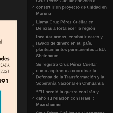
Cruz Pérez Cuéllar convoca a
construir un proyecto de unidad en
Morena
Llama Cruz Pérez Cuéllar en
Delicias a fortalecer la región
Incautar armas, combatir narco y
lavado de dinero en su país,
planteamientos permanentes a EU:
Sheinbaum
Se registra Cruz Pérez Cuéllar
como aspirante a coordinar la
Defensa de la Transformación y la
Soberanía Nacional en Chihuahua
“EU perdió la guerra con Irán y
dañó su relación con Israel”:
Mearsheimer