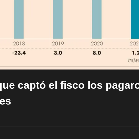
ue captó el fisco los pagar
tes