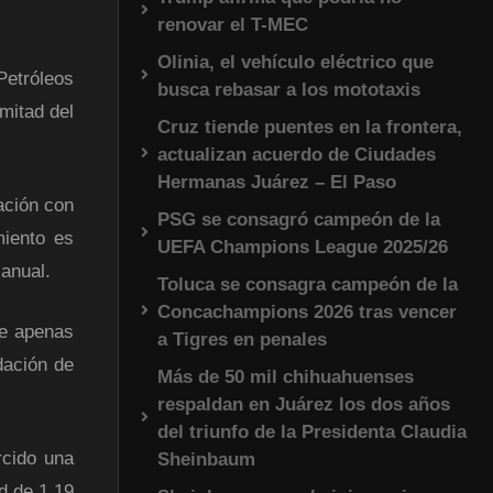
renovar el T-MEC
Olinia, el vehículo eléctrico que
etróleos
busca rebasar a los mototaxis
mitad del
Cruz tiende puentes en la frontera,
actualizan acuerdo de Ciudades
Hermanas Juárez – El Paso
ación con
PSG se consagró campeón de la
miento es
UEFA Champions League 2025/26
 anual.
Toluca se consagra campeón de la
Concachampions 2026 tras vencer
de apenas
a Tigres en penales
dación de
Más de 50 mil chihuahuenses
respaldan en Juárez los dos años
del triunfo de la Presidenta Claudia
rcido una
Sheinbaum
d de 1.19