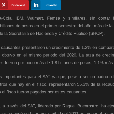
Pinterest
LinkedIn
-Cola, IBM, Walmart, Femsa y similares, sin contar P
illones de pesos en el primer semestre del año, más de la 
 de la Secretaría de Hacienda y Crédito Público (SHCP).
s causantes presentaron un crecimiento de 1.2% en compar
T) obtuvo en el mismo periodo del 2020. La tasa de creci
uales fueron por poco más de 1.8 billones de pesos, 1.1% más
ás importantes para el SAT ya que, pese a ser un padrón 
tros que hay en el fisco, representaron 55.3% de la recau
 el fisco fueron pagados por estos causantes.
 a través del SAT, liderado por Raquel Buenrostro, ha eje
e se recaudó en la primera mitad del 2021 es menor al récor