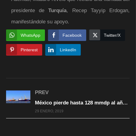
presidente de
Turquía
, Recep Tayyip Erdogan,
manifestándole su apoyo.
WhatsApp
Facebook
Twitter/X
Pinterest
LinkedIn
PREV
México pierde hasta 128 mmdp al año por evasión fiscal en comercio internacional
29 ENERO, 2019