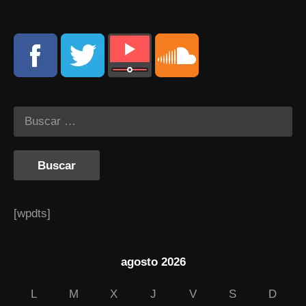
[wpdts]
agosto 2026
L
M
X
J
V
S
D