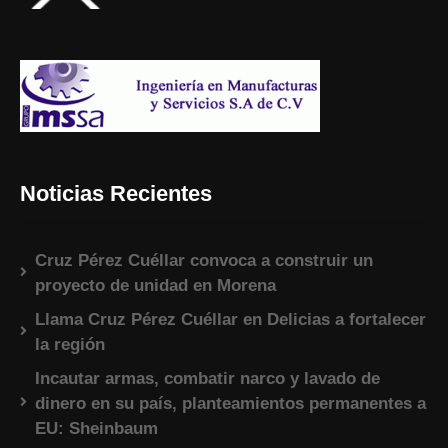
Noticias Recientes
Cruz Pérez Cuéllar convoca a construir un
proyecto de unidad en Morena
Llama Cruz Pérez Cuéllar en Delicias a fortalecer
la región
Incautar armas, combatir narco y lavado de
dinero en su país, planteamientos permanentes a
EU: Sheinbaum