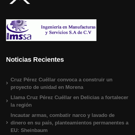
Noticias Recientes
Cruz Pérez Cuéllar convoca a construir un
proyecto de unidad en Morena
Llama Cruz Pérez Cuéllar en Delicias a fortalecer
la región
Incautar armas, combatir narco y lavado de
dinero en su país, planteamientos permanentes a
EU: Sheinbaum