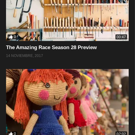
0
00:47
The Amazing Race Season 28 Preview
14 NOVIEMBRE, 2017
0
02:02