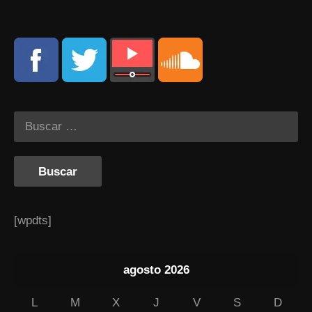
[wpdts]
agosto 2026
L
M
X
J
V
S
D