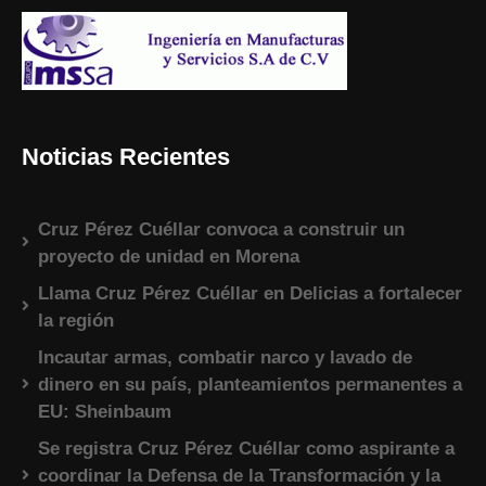
Noticias Recientes
Cruz Pérez Cuéllar convoca a construir un
proyecto de unidad en Morena
Llama Cruz Pérez Cuéllar en Delicias a fortalecer
la región
Incautar armas, combatir narco y lavado de
dinero en su país, planteamientos permanentes a
EU: Sheinbaum
Se registra Cruz Pérez Cuéllar como aspirante a
coordinar la Defensa de la Transformación y la