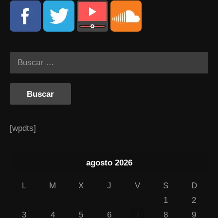
[wpdts]
agosto 2026
L
M
X
J
V
S
D
1
2
3
4
5
6
7
8
9