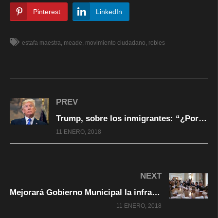
Pinterest
LinkedIn
estafa maestra
meade
movimiento ciudadano
robles
PREV
Trump, sobre los inmigrantes: “¿Por qué recibimos a gente de países de mierda?”
11 ENERO, 2018
NEXT
Mejorará Gobierno Municipal la infraestructura hidráulica y sanitaria de escuelas públicas
11 ENERO, 2018