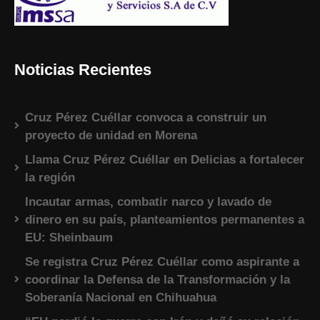
Noticias Recientes
Cruz Pérez Cuéllar convoca a construir un
proyecto de unidad en Morena
Llama Cruz Pérez Cuéllar en Delicias a fortalecer
la región
Incautar armas, combatir narco y lavado de
dinero en su país, planteamientos permanentes a
EU: Sheinbaum
Se registra Cruz Pérez Cuéllar como aspirante a
coordinar la Defensa de la Transformación y la
Soberanía Nacional en Chihuahua