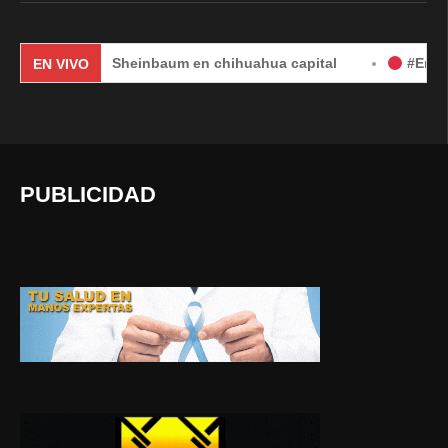
audia Sheinbaum en chihuahua capital
#EnVivo | DÍA 2:
EN VIVO
PUBLICIDAD