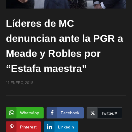
Líderes de MC
denuncian ante la PGR a
Meade y Robles por
“Estafa maestra”
11 ENERO, 2018
WhatsApp
Facebook
Twitter/X
Pinterest
LinkedIn